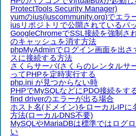
HPのパソコンでVirtualBoxが起動し
ProtectTools Security Manager)
yumのius(iuscommunity.org)
iusリポジトリで公開されているパ
GoogleChromeでSSL接続を強制さ
のキャッシュを消す方法
phpMyAdminでログイン画面を出
スに接続する方法
さくらサーバ(さくらのレンタルサーバ
ってPHPを定時実行する
php.ini が見つからない時
PHPでMySQLなどにPDO接続をすると、
find driverのエラーが出る場合
ホスト名(ドメイン)をローカルIP
方法(ローカルDNS不要)
MySQLやMariaDBは標準ではロ
い