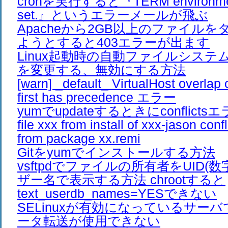
cronを実行すると『TERM environment 
set.』というエラーメールが飛ぶ
Apacheから2GB以上のファイル
ようとすると403エラーが出ます
Linux起動時の自動ファイルシス
を変更する、無効にする方法
[warn] _default_ VirtualHost overlap 
first has precedence エラー
yumでupdateするときにconflic
file xxx from install of xxx-jason confli
from package xx.remi
Gitをyumでインストールする方法
vsftpdでファイルの所有者をUID(
ザー名で表示する方法 chrootすると
text_userdb_names=YESできない
SELinuxが有効になっているサーバで
ータ転送が使用できない