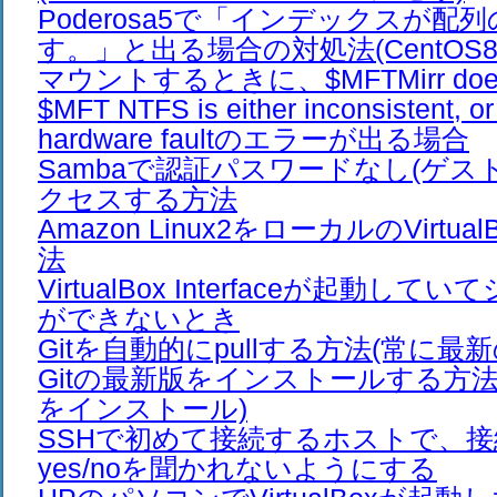
Poderosa5で「インデックスが配
す。」と出る場合の対処法(CentOS8 U
マウントするときに、$MFTMirr does 
$MFT NTFS is either inconsistent, or 
hardware faultのエラーが出る場合
Sambaで認証パスワードなし(ゲス
クセスする方法
Amazon Linux2をローカルのVirtu
法
VirtualBox Interfaceが起動し
ができないとき
Gitを自動的にpullする方法(常に最
Gitの最新版をインストールする方法(C
をインストール)
SSHで初めて接続するホストで、
yes/noを聞かれないようにする