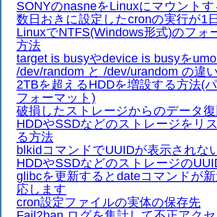
SONYのnasneをLinuxにマウント
数日おきに設定したcronの実行が1
LinuxでNTFS(Windows形式)の
方法
target is busyやdevice is busyを
/dev/random と /dev/urandom の違
2TBを超えるHDDを増設する方法(
フォーマット)
破損したストレージからのデータ復
HDDやSSDなどのストレージをリ
る方法
blkidコマンドでUUIDが表示されな
HDDやSSDなどのストレージのUU
glibcを更新するとdateコマンド
応します
cron設定ファイルの実体の保存先
Fail2ban ログを集計して不正アク